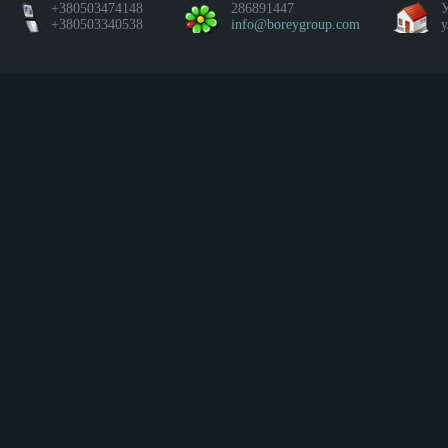
+380503474148
286891447
У
+380503340538
info@boreygroup.com
у