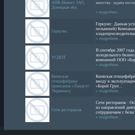
АПК-Инвест ЗАО,
качества - задача пос
Донецкая обл.
» подробнее...
Геркулес: Данная уст
пельменей) Компания
Геркулес
хладопроизводительно
» подробнее...
В сентябре 2007 года
холодильного бизнеса
УСПОТ
компанией ООО «Боре
» подробнее...
Киевская
Киевская птицефабри
птицефабрика
вводу в эксплуатаци
(компания «Ландгут
«Борей Груп...
Украина»)
» подробнее...
Сети ресторанов : О
из направлений деят
Сети ресторанов
сотрудничаем с бельг
» подробнее...